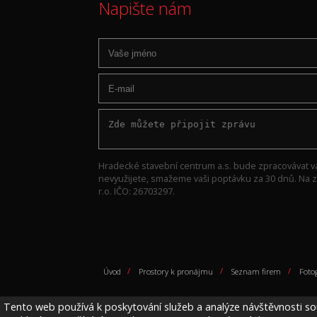
Napište nám
Hradecké stavební centrum a.s. bude zpracovávat v
nevyužijete, smažeme vaši poptávku za 30 dnů. Na zp
r.o. IČO: 26703297.
Úvod
/
Prostory k pronájmu
/
Seznam firem
/
Fotog
Tento web používá k poskytování služeb a analýze návštěvnosti so