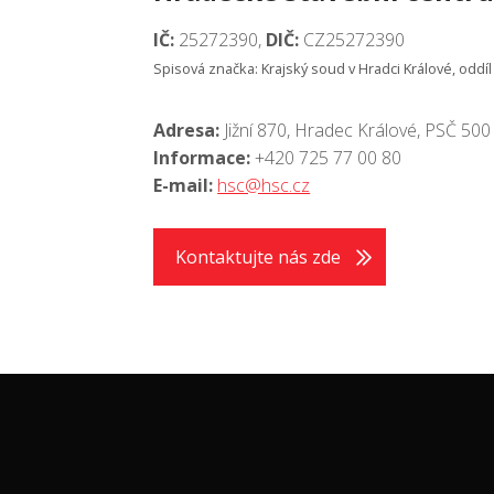
IČ:
25272390,
DIČ:
CZ25272390
Spisová značka: Krajský soud v Hradci Králové, oddíl 
Adresa:
Jižní 870, Hradec Králové, PSČ 500
Informace:
+420 725 77 00 80
E-mail:
hsc@hsc.cz
Kontaktujte nás zde