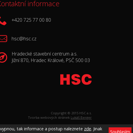
ontaktní informace
+420 725 77 00 80
hsc@hsc.cz
Hradecké stavební centrum a.s.
Jižní 870, Hradec Králové, PSČ 500 03
Copyright © 2015 HSC a.s.
Tvorba webových stránek
Lukáš Berger
j vypnou, tak informace a postup naleznete
zde
. Jinak
Souhlasím