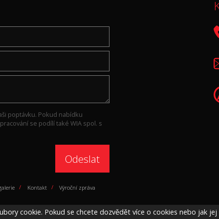
K
aši poptávku. Pokud nabídku
racování se podílí také WIA spol. s
Odeslat
alerie
/
Kontakt
/
Výroční zpráva
ubory cookie. Pokud se chcete dozvědět více o cookies nebo jak je